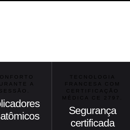
ONFORTO
TECNOLOGIA
URANTE A
FRANCESA COM
SESSÃO.
CERTIFICAÇÃO
MÉDICA CE 2797.
licadores
Segurança
atômicos
certificada