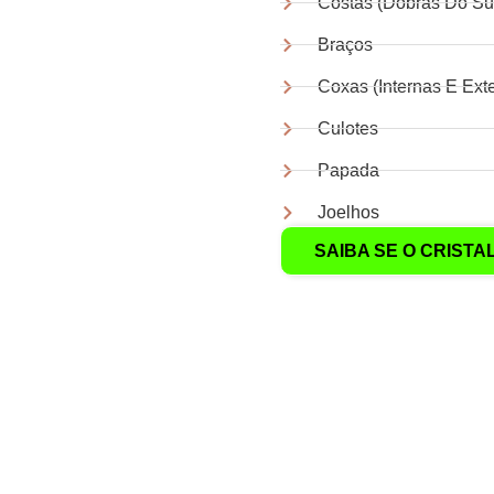
Costas (dobras Do Sut
Braços
Coxas (internas E Ext
Culotes
Papada
Joelhos
SAIBA SE O CRISTA