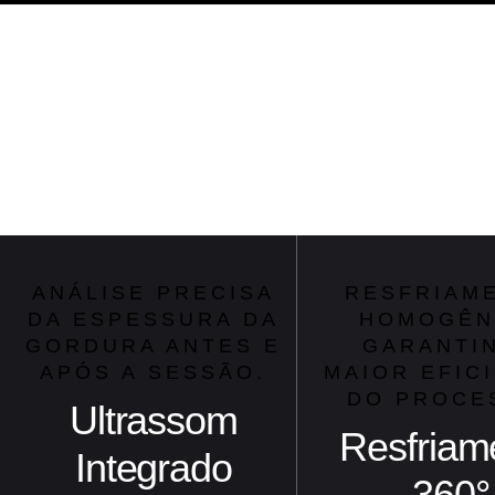
ANÁLISE PRECISA
RESFRIAM
DA ESPESSURA DA
HOMOGÊN
GORDURA ANTES E
GARANTI
APÓS A SESSÃO.
MAIOR EFIC
DO PROCE
Ultrassom
Resfriam
Integrado
360°