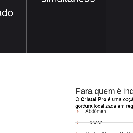
ado
Para quem é in
O
Cristal Pro
é uma opçã
gordura localizada em reg
Abdômen
Flancos