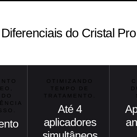
Diferenciais do Cristal Pro
ENTO
OTIMIZANDO
C
EO,
TEMPO DE
D
NDO
TRATAMENTO.
IÊNCIA
Até 4
Ap
SSO.
aplicadores
an
ento
simultâneos