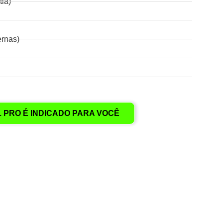
iã)
ernas)
L PRO É INDICADO PARA VOCÊ